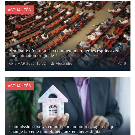
ACTUALITÉS
Séminaire d’entreprise : comment marquer les esprits avec
une animation originale ?
2 MAR 2026, 10:02
Alexandre
0
ACTUALITÉS
Commission fixe vs commission au pourcentage : ce que
change la vente immobilière aux enchères digitales