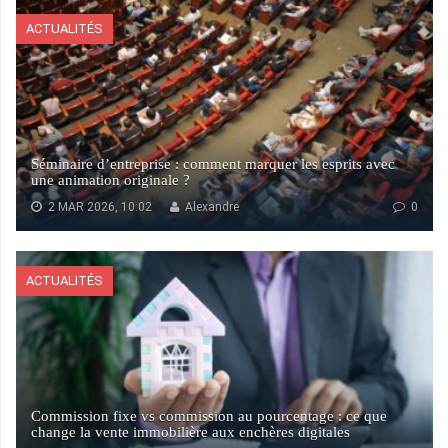
ACTUALITÉS
Séminaire d’entreprise : comment marquer les esprits avec
une animation originale ?
2 MAR 2026, 10:02
Alexandre
0
ACTUALITÉS
Commission fixe vs commission au pourcentage : ce que
change la vente immobilière aux enchères digitales