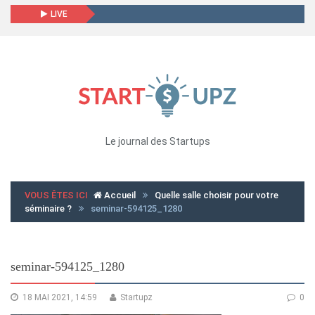
LIVE
Le journal des Startups
VOUS ÊTES ICI
Accueil
Quelle salle choisir pour votre
séminaire ?
seminar-594125_1280
seminar-594125_1280
18 MAI 2021, 14:59
Startupz
0