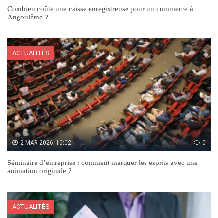
Combien coûte une caisse enregistreuse pour un commerce à
Angoulême ?
ACTUALITÉS
2 MAR 2026, 10:02
0
Séminaire d’entreprise : comment marquer les esprits avec une
animation originale ?
ACTUALITÉS