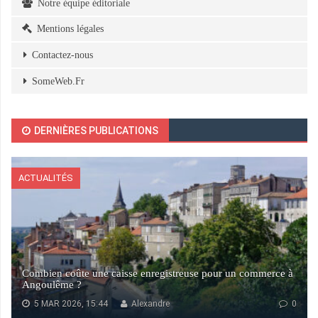
Notre équipe éditoriale
Mentions légales
Contactez-nous
SomeWeb.Fr
DERNIÈRES PUBLICATIONS
ACTUALITÉS
Combien coûte une caisse enregistreuse pour un commerce à
Angoulême ?
5 MAR 2026, 15:44
Alexandre
0