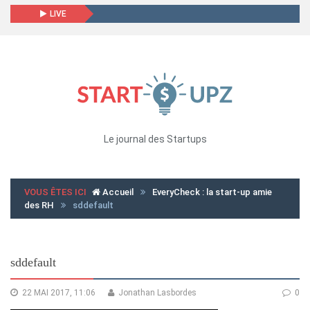
LIVE
Le journal des Startups
VOUS ÊTES ICI
Accueil
EveryCheck : la start-up amie
des RH
sddefault
sddefault
22 MAI 2017, 11:06
Jonathan Lasbordes
0