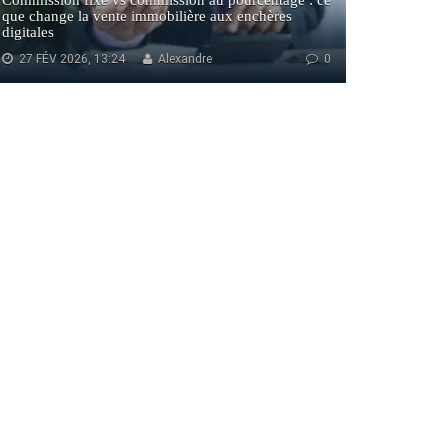
Commission fixe vs commission au pourcentage : ce
que change la vente immobilière aux enchères
digitales
27 FÉV 2026, 13:24
Alexandre
0