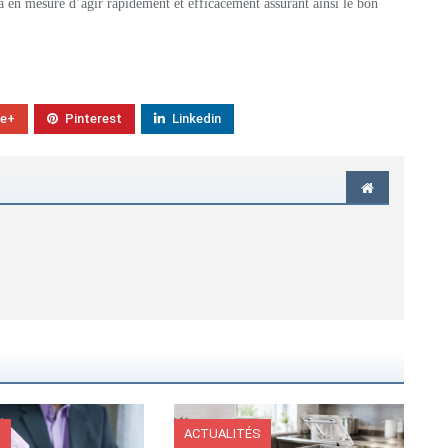
ra en mesure d’agir rapidement et efficacement assurant ainsi le bon
le+
Pinterest
Linkedin
S
ACTUALITÉS