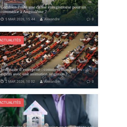
Combien coûte une caisse enregistreuse pour un
commerce à Angoulême ?
5 MAR 2026, 15:44
Alexandre
0
ACTUALITÉS
Séminaire d’entreprise : comment marquer les
esprits avec une animation originale ?
2 MAR 2026, 10:02
Alexandre
0
ACTUALITÉS