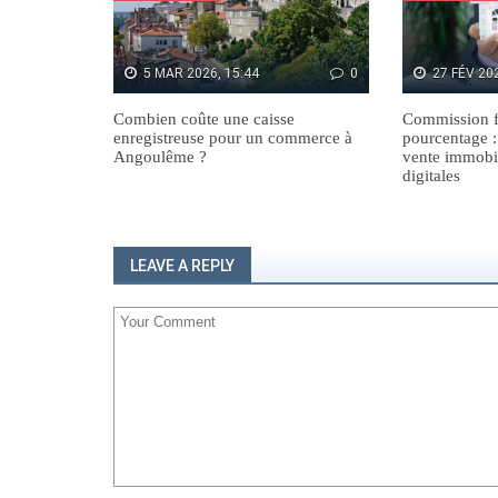
5 MAR 2026, 15:44
0
27 FÉV 202
Combien coûte une caisse
Commission f
enregistreuse pour un commerce à
pourcentage :
Angoulême ?
vente immobi
digitales
LEAVE A REPLY