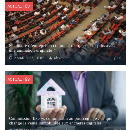
ACTUALITÉS
Séminaire d’entreprise : comment marquer les esprits avec
une animation originale ?
2 MAR 2026, 10:02
Alexandre
0
ACTUALITÉS
Commission fixe vs commission au pourcentage : ce que
change la vente immobilière aux enchères digitales