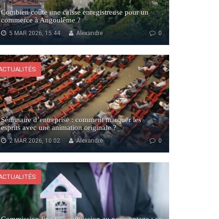
Combien coûte une caisse enregistreuse pour un
commerce à Angoulême ?
5 MAR 2026, 15:44
Alexandre
0
ACTUALITÉS
Séminaire d’entreprise : comment marquer les
esprits avec une animation originale ?
2 MAR 2026, 10:02
Alexandre
0
ACTUALITÉS