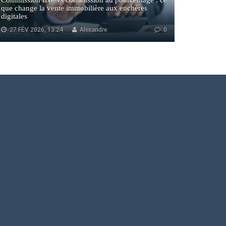
Commission fixe vs commission au pourcentage : ce
que change la vente immobilière aux enchères
digitales
27 FÉV 2026, 13:24
Alexandre
0