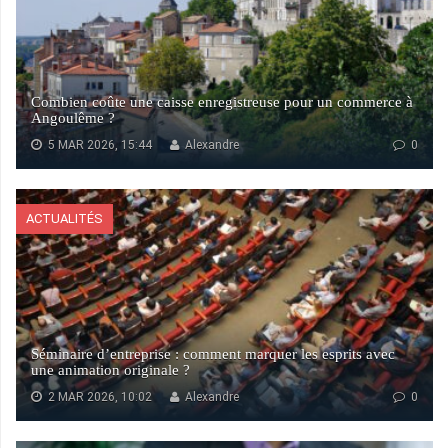
Combien coûte une caisse enregistreuse pour un commerce à
Angoulême ?
5 MAR 2026, 15:44
Alexandre
0
ACTUALITÉS
Séminaire d’entreprise : comment marquer les esprits avec
une animation originale ?
2 MAR 2026, 10:02
Alexandre
0