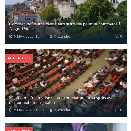
Combien coûte une caisse enregistreuse pour un commerce à
Angoulême ?
5 MAR 2026, 15:44
Alexandre
0
ACTUALITÉS
Séminaire d’entreprise : comment marquer les esprits avec
une animation originale ?
2 MAR 2026, 10:02
Alexandre
0