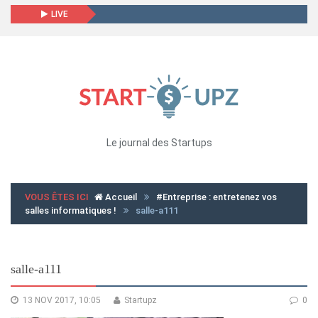
LIVE
Le journal des Startups
VOUS ÊTES ICI
Accueil
#Entreprise : entretenez vos
salles informatiques !
salle-a111
salle-a111
13 NOV 2017, 10:05
Startupz
0