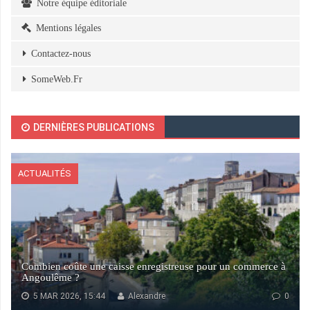
Notre équipe éditoriale
Mentions légales
Contactez-nous
SomeWeb.Fr
DERNIÈRES PUBLICATIONS
ACTUALITÉS
Combien coûte une caisse enregistreuse pour un commerce à
Angoulême ?
5 MAR 2026, 15:44
Alexandre
0