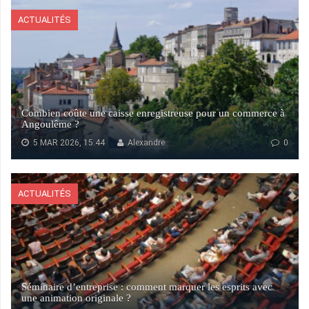
ACTUALITÉS
Combien coûte une caisse enregistreuse pour un commerce à
Angoulême ?
5 MAR 2026, 15:44
Alexandre
0
ACTUALITÉS
Séminaire d’entreprise : comment marquer les esprits avec
une animation originale ?