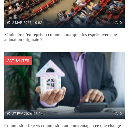
2 MAR 2026, 10:02
0
Séminaire d’entreprise : comment marquer les esprits avec une
animation originale ?
ACTUALITÉS
27 FÉV 2026, 13:24
0
Commission fixe vs commission au pourcentage : ce que change