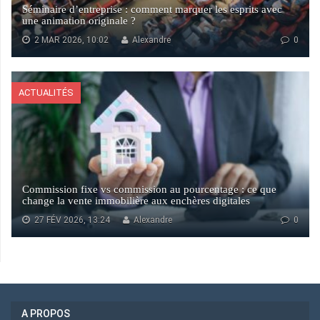
Séminaire d’entreprise : comment marquer les esprits avec
une animation originale ?
2 MAR 2026, 10:02
Alexandre
0
ACTUALITÉS
Commission fixe vs commission au pourcentage : ce que
change la vente immobilière aux enchères digitales
27 FÉV 2026, 13:24
Alexandre
0
A PROPOS