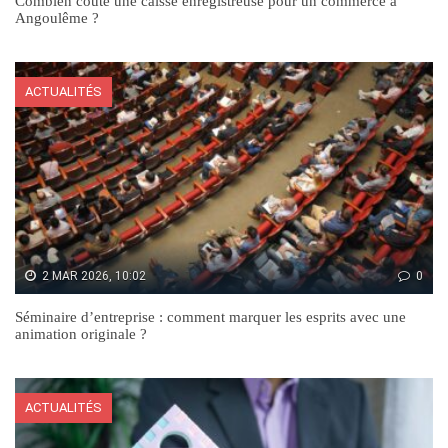
Combien coûte une caisse enregistreuse pour un commerce à
Angoulême ?
ACTUALITÉS
2 MAR 2026, 10:02
0
Séminaire d’entreprise : comment marquer les esprits avec une
animation originale ?
ACTUALITÉS