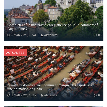
Combien coûte une caisse enregistreuse pour un commerce à
Angoulême ?
5 MAR 2026, 15:44
Alexandre
0
ACTUALITÉS
Séminaire d’entreprise : comment marquer les esprits avec
une animation originale ?
2 MAR 2026, 10:02
Alexandre
0