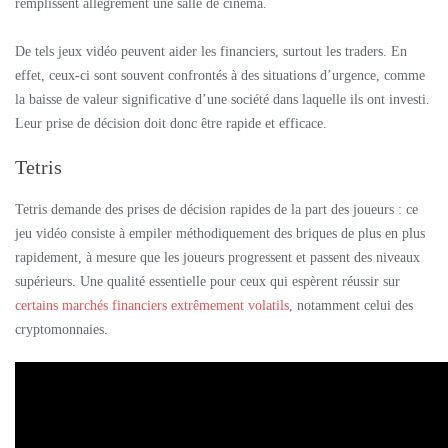
remplissent allégrement une salle de cinéma.
De tels jeux vidéo peuvent aider les financiers, surtout les traders. En
effet, ceux-ci sont souvent confrontés à des situations d’urgence, comme
la baisse de valeur significative d’une société dans laquelle ils ont investi.
Leur prise de décision doit donc être rapide et efficace.
Tetris
Tetris demande des prises de décision rapides de la part des joueurs : ce
jeu vidéo consiste à empiler méthodiquement des briques de plus en plus
rapidement, à mesure que les joueurs progressent et passent des niveaux
supérieurs. Une qualité essentielle pour ceux qui espèrent réussir sur
certains marchés financiers extrêmement volatils
, notamment celui des
cryptomonnaies.