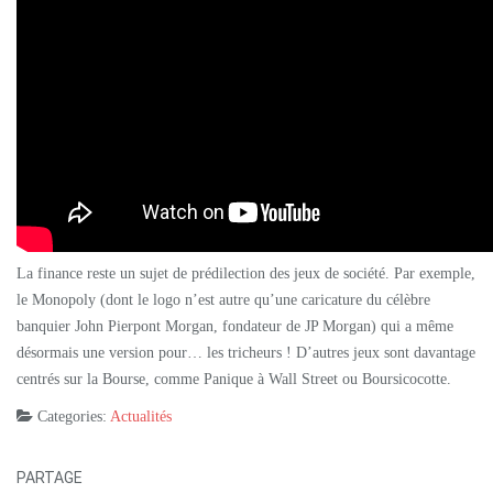
La finance reste un sujet de prédilection des jeux de société. Par exemple,
le Monopoly (dont le logo n’est autre qu’une caricature du célèbre
banquier John Pierpont Morgan, fondateur de JP Morgan) qui a même
désormais une version pour… les tricheurs ! D’autres jeux sont davantage
centrés sur la Bourse, comme Panique à Wall Street ou Boursicocotte.
Categories:
Actualités
PARTAGE