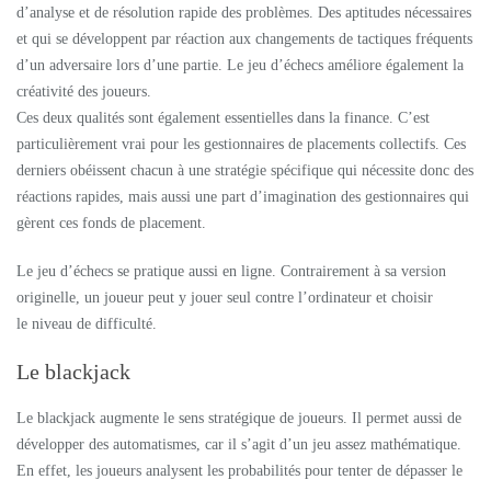
d’analyse et de résolution rapide des problèmes. Des aptitudes nécessaires
et qui se développent par réaction aux changements de tactiques fréquents
d’un adversaire lors d’une partie. Le jeu d’échecs améliore également la
créativité des joueurs.
Ces deux qualités sont également essentielles dans la finance. C’est
particulièrement vrai pour les gestionnaires de placements collectifs. Ces
derniers obéissent chacun à une stratégie spécifique qui nécessite donc des
réactions rapides, mais aussi une part d’imagination des gestionnaires qui
gèrent ces fonds de placement.
Le jeu d’échecs se pratique aussi en ligne. Contrairement à sa version
originelle, un joueur peut y jouer seul contre l’ordinateur et choisir
le niveau de difficulté.
Le blackjack
Le blackjack augmente le sens stratégique de joueurs. Il permet aussi de
développer des automatismes, car il s’agit d’un jeu assez mathématique.
En effet, les joueurs analysent les probabilités pour tenter de dépasser le