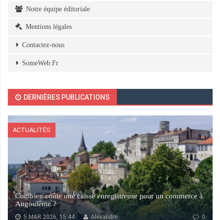
Notre équipe éditoriale
Mentions légales
Contactez-nous
SomeWeb.Fr
DERNIÈRES PUBLICATIONS
ACTUALITÉS
Combien coûte une caisse enregistreuse pour un commerce à
Angoulême ?
5 MAR 2026, 15:44
Alexandre
0