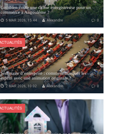
Combien coûte une caisse enregistreuse pour un
commerce à Angoulême ?
5 MAR 2026, 15:44
Alexandre
0
ACTUALITÉS
Séminaire d’entreprise : comment marquer les
esprits avec une animation originale ?
2 MAR 2026, 10:02
Alexandre
0
ACTUALITÉS