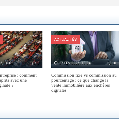
S
ACTUALITÉS
6, 10:02
0
27 FÉV 2026, 13:24
0
ntreprise : comment
Commission fixe vs commission au
sprits avec une
pourcentage : ce que change la
ginale ?
vente immobilière aux enchères
digitales