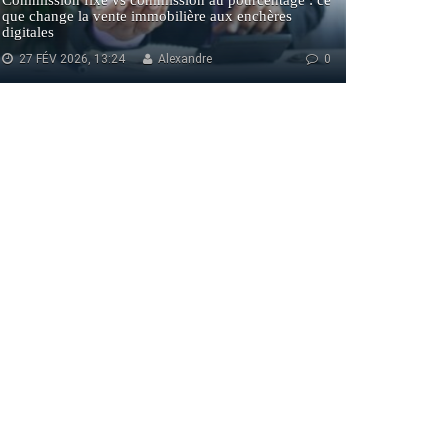
Commission fixe vs commission au pourcentage : ce
que change la vente immobilière aux enchères
digitales
27 FÉV 2026, 13:24
Alexandre
0