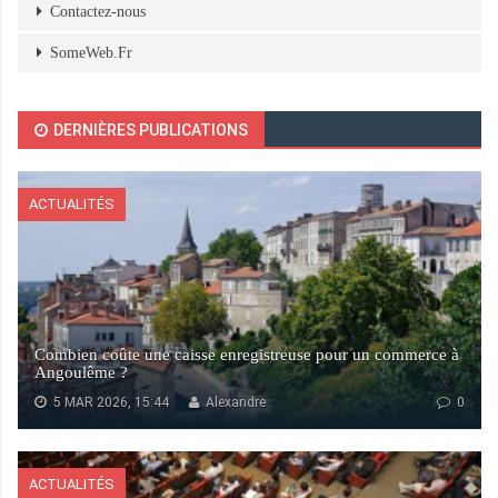
Contactez-nous
SomeWeb.Fr
DERNIÈRES PUBLICATIONS
ACTUALITÉS
Combien coûte une caisse enregistreuse pour un commerce à
Angoulême ?
5 MAR 2026, 15:44
Alexandre
0
ACTUALITÉS