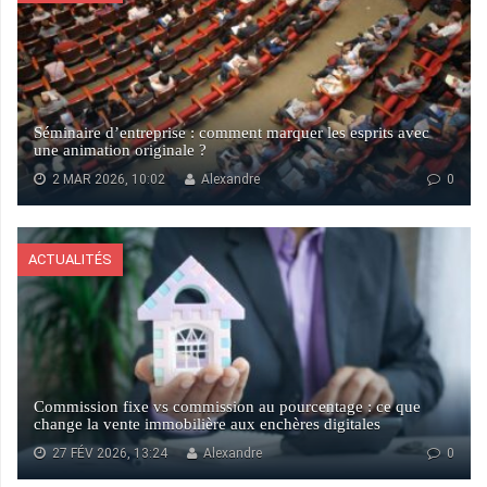
Séminaire d’entreprise : comment marquer les esprits avec
une animation originale ?
2 MAR 2026, 10:02
Alexandre
0
ACTUALITÉS
Commission fixe vs commission au pourcentage : ce que
change la vente immobilière aux enchères digitales
27 FÉV 2026, 13:24
Alexandre
0