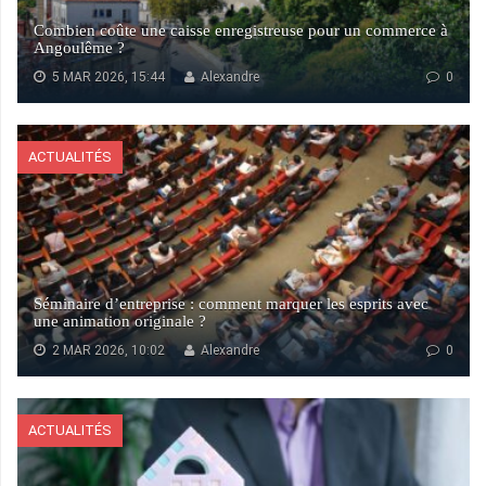
Combien coûte une caisse enregistreuse pour un commerce à
Angoulême ?
5 MAR 2026, 15:44
Alexandre
0
ACTUALITÉS
Séminaire d’entreprise : comment marquer les esprits avec
une animation originale ?
2 MAR 2026, 10:02
Alexandre
0
ACTUALITÉS