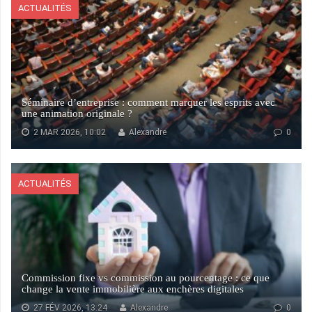
ACTUALITÉS
Séminaire d’entreprise : comment marquer les esprits avec
une animation originale ?
2 MAR 2026, 10:02
Alexandre
0
ACTUALITÉS
Commission fixe vs commission au pourcentage : ce que
change la vente immobilière aux enchères digitales
27 FÉV 2026, 13:24
Alexandre
0