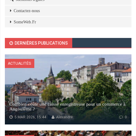
Contactez-nous
SomeWeb.Fr
DERNIÈRES PUBLICATIONS
ACTUALITÉS
Combien coûte une caisse enregistreuse pour un commerce à
Angoulême ?
5 MAR 2026, 15:44
Alexandre
0