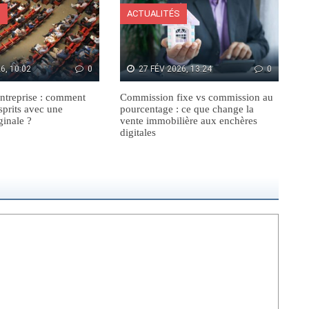
S
ACTUALITÉS
6, 10:02
0
27 FÉV 2026, 13:24
0
ntreprise : comment
Commission fixe vs commission au
sprits avec une
pourcentage : ce que change la
ginale ?
vente immobilière aux enchères
digitales