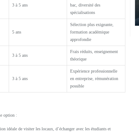
3 à 5 ans
bac, diversité des
spécialisations
Sélection plus exigeante,
5 ans
formation académique
approfondie
Frais réduits, enseignement
3 à 5 ans
théorique
Expérience professionnelle
3 à 5 ans
en entreprise, rémunération
possible
e option :
ion idéale de visiter les locaux, d’échanger avec les étudiants et