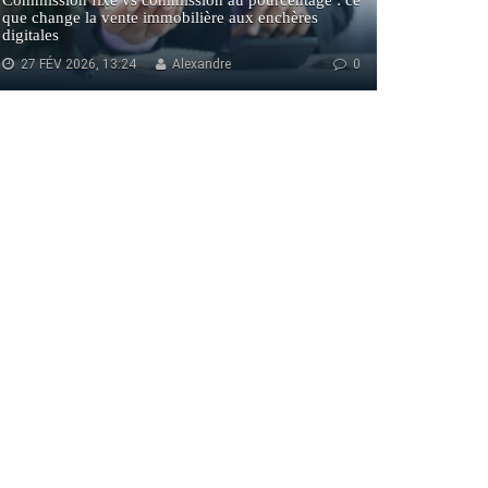
Commission fixe vs commission au pourcentage : ce
que change la vente immobilière aux enchères
digitales
27 FÉV 2026, 13:24
Alexandre
0