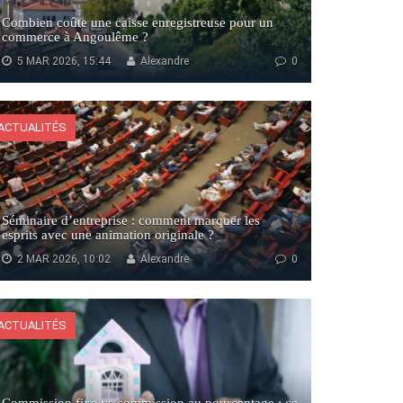
Combien coûte une caisse enregistreuse pour un
commerce à Angoulême ?
5 MAR 2026, 15:44
Alexandre
0
ACTUALITÉS
Séminaire d’entreprise : comment marquer les
esprits avec une animation originale ?
2 MAR 2026, 10:02
Alexandre
0
ACTUALITÉS