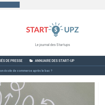
Le journal des Startups
ÉS DE PRESSE
ANNUAIRE DES START-UP
on école de commerce après le bac ?