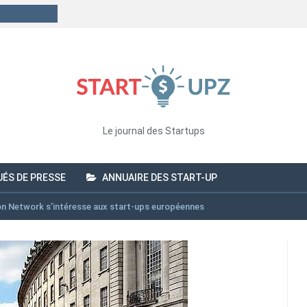
Le journal des Startups
ÉS DE PRESSE
ANNUAIRE DES START-UP
n Network s’intéresse aux start-ups européennes