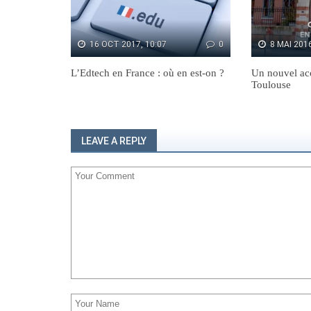
16 OCT 2017, 10:07
0
8 MAI 2016
L’Edtech en France : où en est-on ?
Un nouvel acc
Toulouse
LEAVE A REPLY