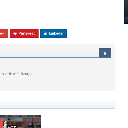
le+
Pinterest
Linkedin
.
as et le web français.
S