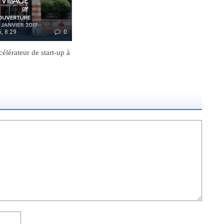
, 8:29
0
élérateur de start-up à