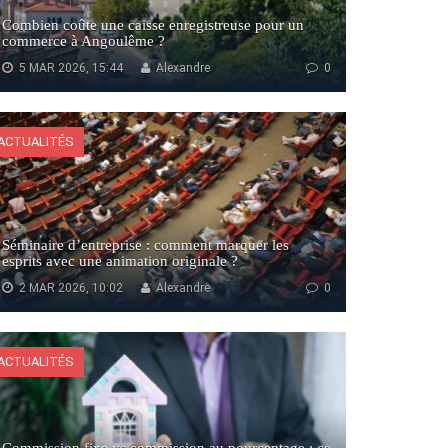
Combien coûte une caisse enregistreuse pour un
commerce à Angoulême ?
5 MAR 2026, 15:44
Alexandre
0
ACTUALITÉS
Séminaire d’entreprise : comment marquer les
esprits avec une animation originale ?
2 MAR 2026, 10:02
Alexandre
0
ACTUALITÉS