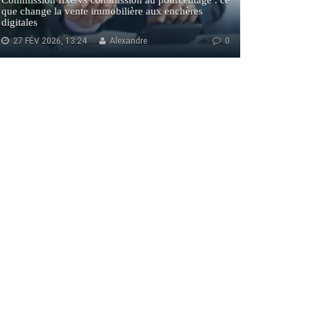
Commission fixe vs commission au pourcentage : ce
que change la vente immobilière aux enchères
digitales
27 FÉV 2026, 13:24
Alexandre
0