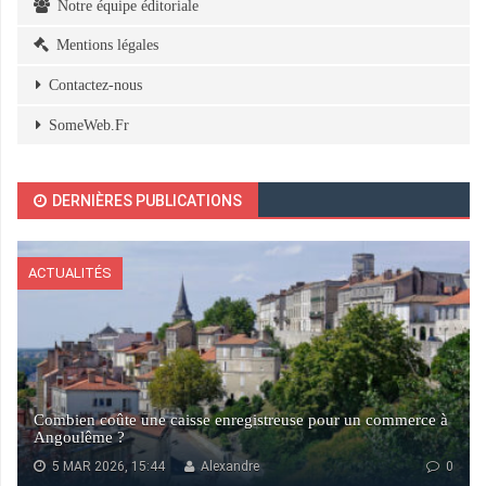
Notre équipe éditoriale
Mentions légales
Contactez-nous
SomeWeb.Fr
DERNIÈRES PUBLICATIONS
ACTUALITÉS
Combien coûte une caisse enregistreuse pour un commerce à
Angoulême ?
5 MAR 2026, 15:44
Alexandre
0