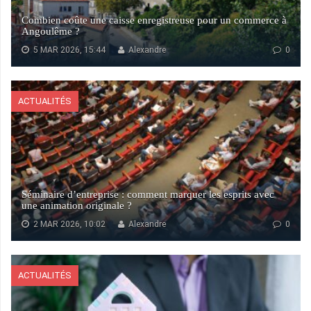
Combien coûte une caisse enregistreuse pour un commerce à
Angoulême ?
5 MAR 2026, 15:44
Alexandre
0
ACTUALITÉS
Séminaire d’entreprise : comment marquer les esprits avec
une animation originale ?
2 MAR 2026, 10:02
Alexandre
0
ACTUALITÉS