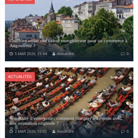
Combien coûte une caisse enregistreuse pour un commerce à
Angoulême ?
5 MAR 2026, 15:44
Alexandre
0
ACTUALITÉS
Séminaire d’entreprise : comment marquer les esprits avec
une animation originale ?
2 MAR 2026, 10:02
Alexandre
0