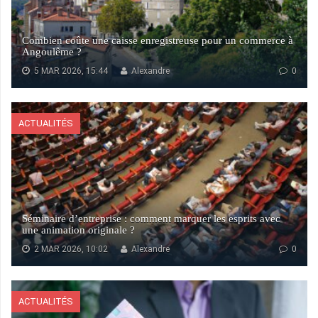
Combien coûte une caisse enregistreuse pour un commerce à
Angoulême ?
5 MAR 2026, 15:44
Alexandre
0
ACTUALITÉS
Séminaire d’entreprise : comment marquer les esprits avec
une animation originale ?
2 MAR 2026, 10:02
Alexandre
0
ACTUALITÉS