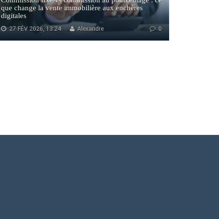
Commission fixe vs commission au pourcentage : ce
que change la vente immobilière aux enchères
digitales
27 FÉV 2026, 13:24
Alexandre
0