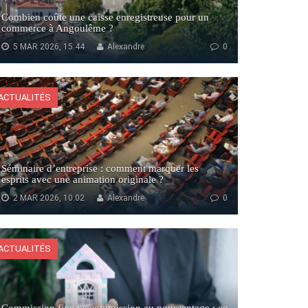
Combien coûte une caisse enregistreuse pour un
commerce à Angoulême ?
5 MAR 2026, 15:44
Alexandre
0
ACTUALITÉS
Séminaire d’entreprise : comment marquer les
esprits avec une animation originale ?
2 MAR 2026, 10:02
Alexandre
0
ACTUALITÉS