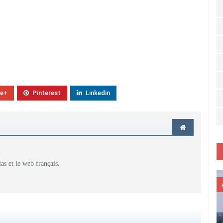
le+
Pinterest
Linkedin
.
as et le web français.