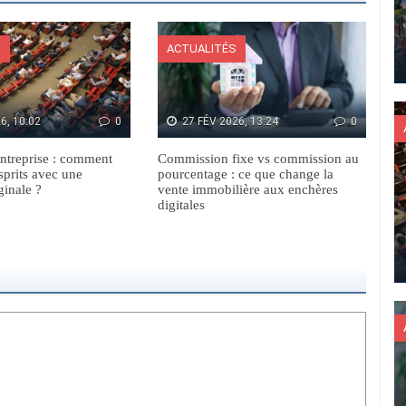
S
ACTUALITÉS
6, 10:02
0
27 FÉV 2026, 13:24
0
ntreprise : comment
Commission fixe vs commission au
sprits avec une
pourcentage : ce que change la
ginale ?
vente immobilière aux enchères
digitales