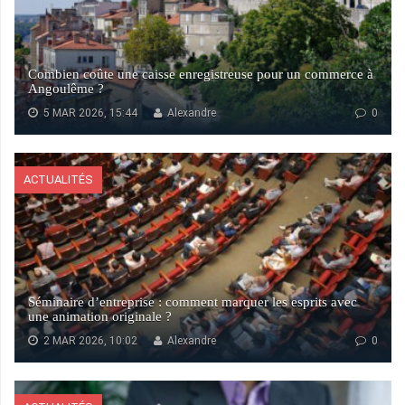
Combien coûte une caisse enregistreuse pour un commerce à
Angoulême ?
5 MAR 2026, 15:44
Alexandre
0
ACTUALITÉS
Séminaire d’entreprise : comment marquer les esprits avec
une animation originale ?
2 MAR 2026, 10:02
Alexandre
0