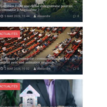
Combien coûte une caisse enregistreuse pour un
commerce à Angoulême ?
5 MAR 2026, 15:44
Alexandre
0
ACTUALITÉS
Séminaire d’entreprise : comment marquer les
esprits avec une animation originale ?
2 MAR 2026, 10:02
Alexandre
0
ACTUALITÉS