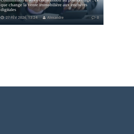
Commission fixe vs commission au pourcentage : ce
que change la vente immobilière aux enchères
digitales
27 FÉV 2026, 13:24
Alexandre
0