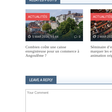
RELATED POSTS
ACTUALITÉS
ACTUALITÉ
5 MAR 2026, 15:44
0
2 MAR 202
Combien coûte une caisse
Séminaire d’e
enregistreuse pour un commerce à
marquer les e
Angoulême ?
animation ori
LEAVE A REPLY