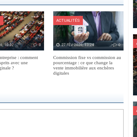
S
ACTUALITÉS
6, 10:02
0
27 FÉV 2026, 13:24
0
ntreprise : comment
Commission fixe vs commission au
sprits avec une
pourcentage : ce que change la
ginale ?
vente immobilière aux enchères
digitales