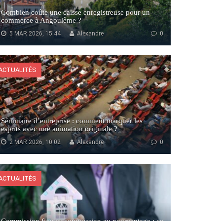
Combien coûte une caisse enregistreuse pour un
commerce à Angoulême ?
5 MAR 2026, 15:44
Alexandre
0
ACTUALITÉS
Séminaire d’entreprise : comment marquer les
esprits avec une animation originale ?
2 MAR 2026, 10:02
Alexandre
0
ACTUALITÉS