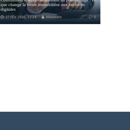
Commission fixe vs commission au pourcentage : ce
que change la vente immobilière aux enchères
digitales
27 FÉV 2026, 13:24
Alexandre
0