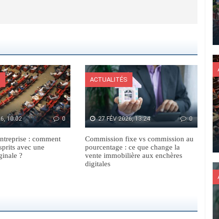
S
ACTUALITÉS
6, 10:02
0
27 FÉV 2026, 13:24
0
ntreprise : comment
Commission fixe vs commission au
sprits avec une
pourcentage : ce que change la
ginale ?
vente immobilière aux enchères
digitales