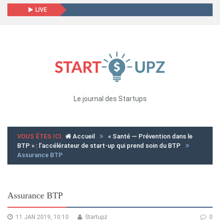
LIVE
Le journal des Startups
VOUS ÊTES ICI
Accueil
« Santé — Prévention dans le
BTP » : l’accélérateur de start-up qui prend soin du BTP
Assurance BTP
Assurance BTP
11 JAN 2019, 10:10
Startupz
0