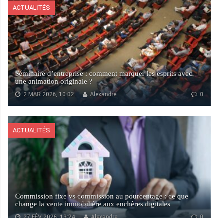
ACTUALITÉS
Séminaire d’entreprise : comment marquer les esprits avec
une animation originale ?
2 MAR 2026, 10:02
Alexandre
0
ACTUALITÉS
Commission fixe vs commission au pourcentage : ce que
change la vente immobilière aux enchères digitales
27 FÉV 2026, 13:24
Alexandre
0