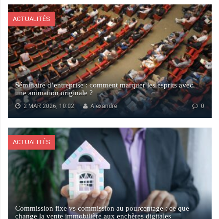
ACTUALITÉS
Séminaire d’entreprise : comment marquer les esprits avec
une animation originale ?
2 MAR 2026, 10:02
Alexandre
0
ACTUALITÉS
Commission fixe vs commission au pourcentage : ce que
change la vente immobilière aux enchères digitales