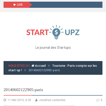
LIVE
Le journal des Startups
VOUS ÊTES ICI
Accueil
Tourisme : Paris compte sur les
start-up !
20140602122905-paris
20140602122905-paris
11 MAI 2015, 8:28
Jonathan Lasbordes
0