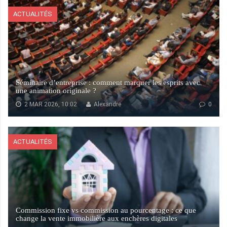
ACTUALITÉS
Séminaire d’entreprise : comment marquer les esprits avec
une animation originale ?
2 MAR 2026, 10:02
Alexandre
0
ACTUALITÉS
Commission fixe vs commission au pourcentage : ce que
change la vente immobilière aux enchères digitales