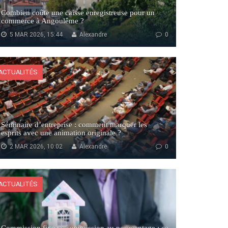
Combien coûte une caisse enregistreuse pour un
commerce à Angoulême ?
5 MAR 2026, 15:44
Alexandre
0
ACTUALITÉS
Séminaire d’entreprise : comment marquer les
esprits avec une animation originale ?
2 MAR 2026, 10:02
Alexandre
0
ACTUALITÉS