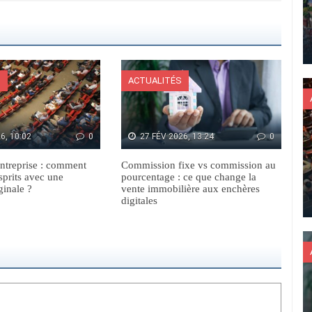
S
ACTUALITÉS
6, 10:02
0
27 FÉV 2026, 13:24
0
ntreprise : comment
Commission fixe vs commission au
sprits avec une
pourcentage : ce que change la
ginale ?
vente immobilière aux enchères
digitales