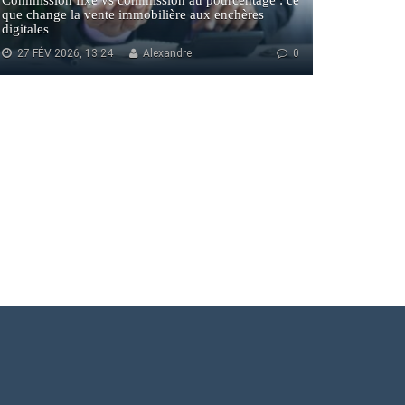
Commission fixe vs commission au pourcentage : ce
que change la vente immobilière aux enchères
digitales
27 FÉV 2026, 13:24
Alexandre
0