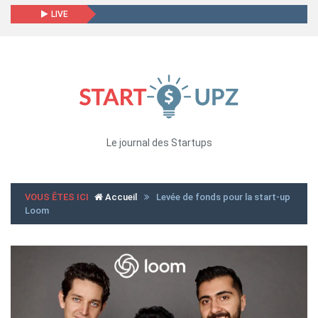
LIVE
Le journal des Startups
VOUS ÊTES ICI
Accueil
Levée de fonds pour la start-up
Loom