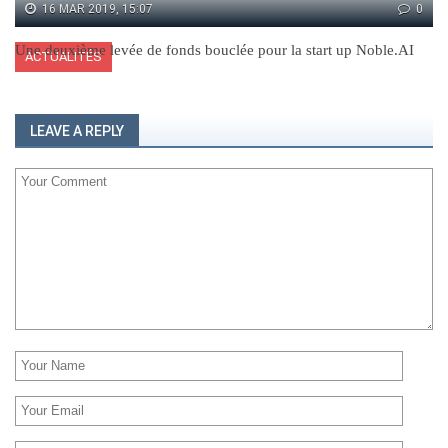
16 MAR 2019, 15:07
0
Une deuxième levée de fonds bouclée pour la start up Noble.AI
ACTUALITÉS
LEAVE A REPLY