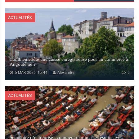
ACTUALITÉS
Combien coûte une caisse enregistreuse pour un commerce à
Angoulême ?
5 MAR 2026, 15:44
Alexandre
0
ACTUALITÉS
Séminaire d’entreprise : comment marquer les esprits avec