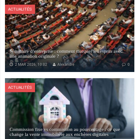
ACTUALITÉS
Séminaire d’entreprise : comment marquer les esprits avec
une animation originale ?
2 MAR 2026, 10:02
Alexandre
0
ACTUALITÉS
Commission fixe vs commission au pourcentage : ce que
change la vente immobilière aux enchères digitales