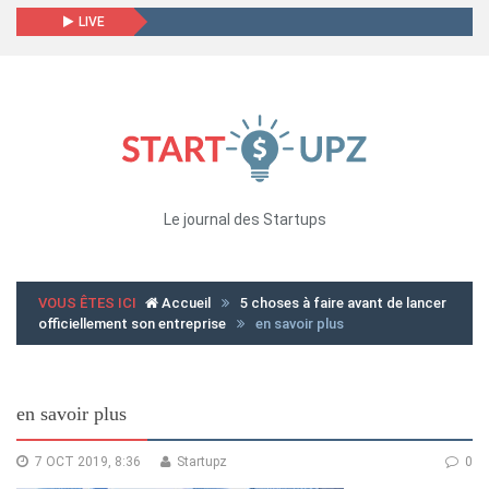
LIVE
Le journal des Startups
VOUS ÊTES ICI
Accueil
5 choses à faire avant de lancer
officiellement son entreprise
en savoir plus
en savoir plus
7 OCT 2019, 8:36
Startupz
0