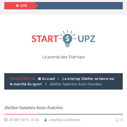
LIVE
Le journal des Startups
VOUS ÊTES ICI
Accueil
La startup Shelter se lance sur
le marché du sport
shelter-lunettes-bois-foncées
shelter-lunettes-bois-foncées
30 SEP 2015, 16:42
Jonathan Lasbordes
0