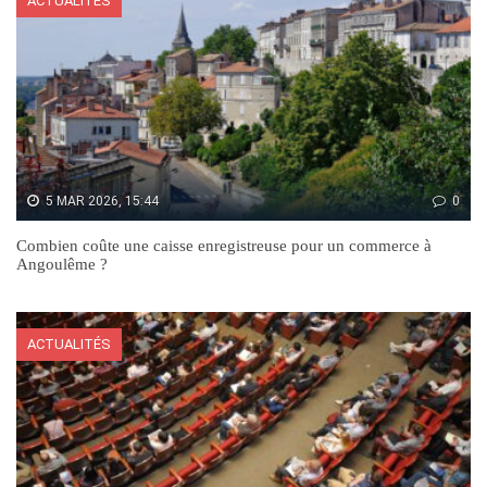
ACTUALITÉS
5 MAR 2026, 15:44
0
Combien coûte une caisse enregistreuse pour un commerce à
Angoulême ?
ACTUALITÉS