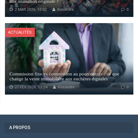
une animation originale ?
2 MAR 2026, 10:02
Alexandre
0
ACTUALITÉS
Commission fixe vs commission au pourcentage : ce que
change la vente immobilière aux enchères digitales
27 FÉV 2026, 13:24
Alexandre
0
A PROPOS