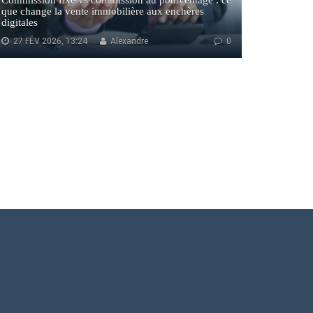
Commission fixe vs commission au pourcentage : ce
que change la vente immobilière aux enchères
digitales
27 FÉV 2026, 13:24
Alexandre
0