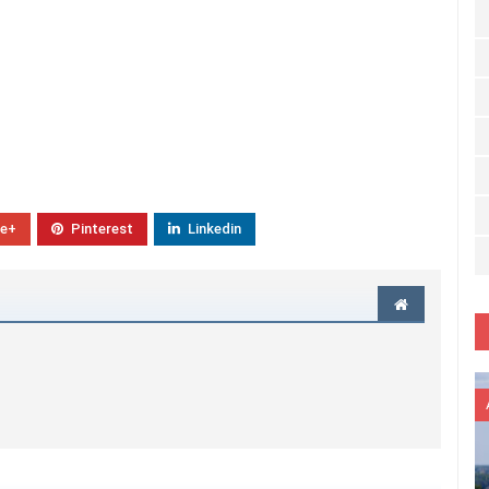
le+
Pinterest
Linkedin