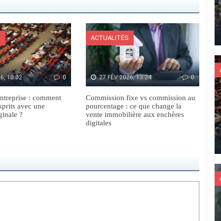
S
ACTUALITÉS
6, 10:02
0
27 FÉV 2026, 13:24
0
ntreprise : comment
Commission fixe vs commission au
sprits avec une
pourcentage : ce que change la
ginale ?
vente immobilière aux enchères
digitales