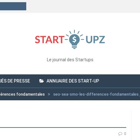
Le journal des Startups
ÉS DE PRESSE
ANNUAIRE DES START-UP
fférences fondamentales
seo-sea-smo-les-differences-fondamentales.
0