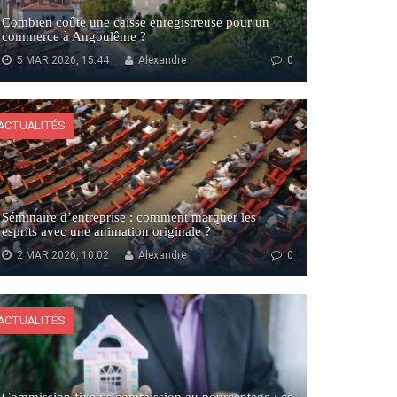
Combien coûte une caisse enregistreuse pour un
commerce à Angoulême ?
5 MAR 2026, 15:44
Alexandre
0
ACTUALITÉS
Séminaire d’entreprise : comment marquer les
esprits avec une animation originale ?
2 MAR 2026, 10:02
Alexandre
0
ACTUALITÉS