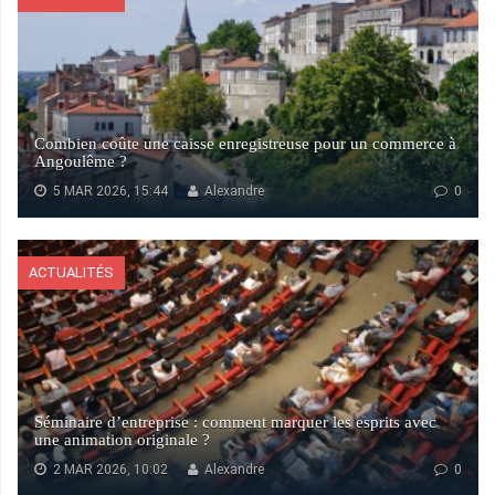
Combien coûte une caisse enregistreuse pour un commerce à
Angoulême ?
5 MAR 2026, 15:44
Alexandre
0
ACTUALITÉS
Séminaire d’entreprise : comment marquer les esprits avec
une animation originale ?
2 MAR 2026, 10:02
Alexandre
0