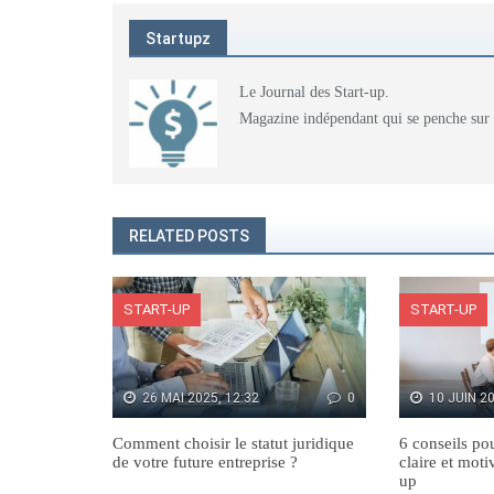
Startupz
Le Journal des Start-up.
Magazine indépendant qui se penche sur l'
RELATED POSTS
START-UP
START-UP
26 MAI 2025, 12:32
0
10 JUIN 20
Comment choisir le statut juridique
6 conseils po
de votre future entreprise ?
claire et moti
up