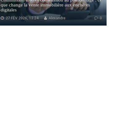
Commission fixe vs commission au pourcentage : ce
que change la vente immobilière aux enchères
digitales
27 FÉV 2026, 13:24
Alexandre
0