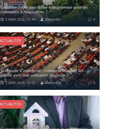
Combien coûte une caisse enregistreuse pour un
commerce à Angoulême ?
5 MAR 2026, 15:44
Alexandre
0
ACTUALITÉS
Séminaire d’entreprise : comment marquer les
esprits avec une animation originale ?
2 MAR 2026, 10:02
Alexandre
0
ACTUALITÉS