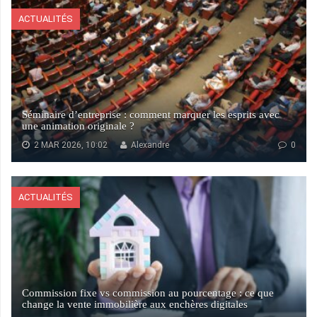
ACTUALITÉS
Séminaire d’entreprise : comment marquer les esprits avec
une animation originale ?
2 MAR 2026, 10:02
Alexandre
0
ACTUALITÉS
Commission fixe vs commission au pourcentage : ce que
change la vente immobilière aux enchères digitales