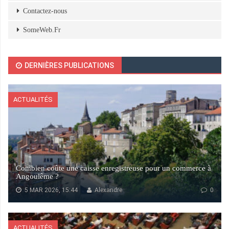
Contactez-nous
SomeWeb.Fr
DERNIÈRES PUBLICATIONS
ACTUALITÉS
Combien coûte une caisse enregistreuse pour un commerce à
Angoulême ?
5 MAR 2026, 15:44
Alexandre
0
ACTUALITÉS