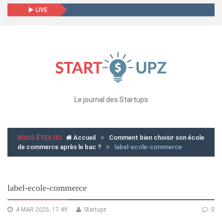
LIVE
Le journal des Startups
VOUS ÊTES ICI
Accueil
Comment bien choisir son école
de commerce après le bac ?
label-ecole-commerce
label-ecole-commerce
4 MAR 2025, 17:49
Startupz
0