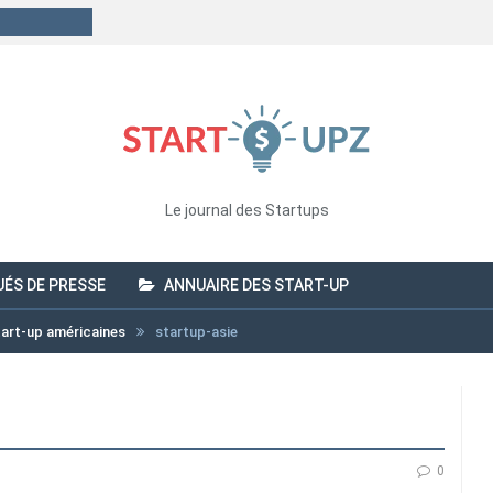
Le journal des Startups
ÉS DE PRESSE
ANNUAIRE DES START-UP
start-up américaines
startup-asie
0