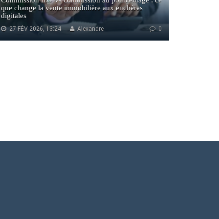
Commission fixe vs commission au pourcentage : ce
que change la vente immobilière aux enchères
digitales
27 FÉV 2026, 13:24
Alexandre
0