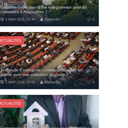
Combien coûte une caisse enregistreuse pour un
commerce à Angoulême ?
5 MAR 2026, 15:44
Alexandre
0
ACTUALITÉS
Séminaire d’entreprise : comment marquer les
esprits avec une animation originale ?
2 MAR 2026, 10:02
Alexandre
0
ACTUALITÉS