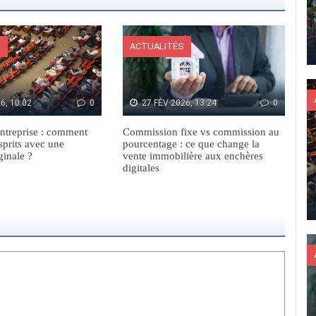
S
ACTUALITÉS
6, 10:02
0
27 FÉV 2026, 13:24
0
ntreprise : comment
Commission fixe vs commission au
sprits avec une
pourcentage : ce que change la
ginale ?
vente immobilière aux enchères
digitales