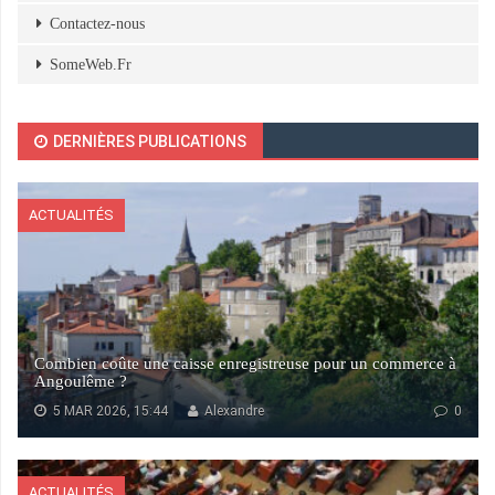
Contactez-nous
SomeWeb.Fr
DERNIÈRES PUBLICATIONS
ACTUALITÉS
Combien coûte une caisse enregistreuse pour un commerce à
Angoulême ?
5 MAR 2026, 15:44
Alexandre
0
ACTUALITÉS