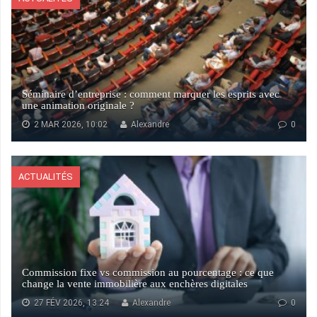
Séminaire d’entreprise : comment marquer les esprits avec
une animation originale ?
2 MAR 2026, 10:02
Alexandre
0
ACTUALITÉS
Commission fixe vs commission au pourcentage : ce que
change la vente immobilière aux enchères digitales
27 FÉV 2026, 13:24
Alexandre
0