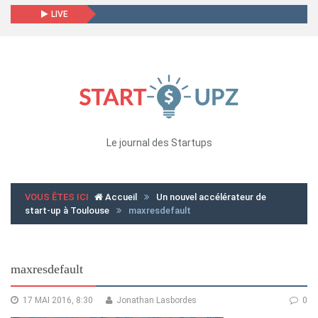
LIVE
Le journal des Startups
VOUS ÊTES ICI
Accueil
Un nouvel accélérateur de
start-up à Toulouse
maxresdefault
maxresdefault
17 MAI 2016, 8:30
Jonathan Lasbordes
0