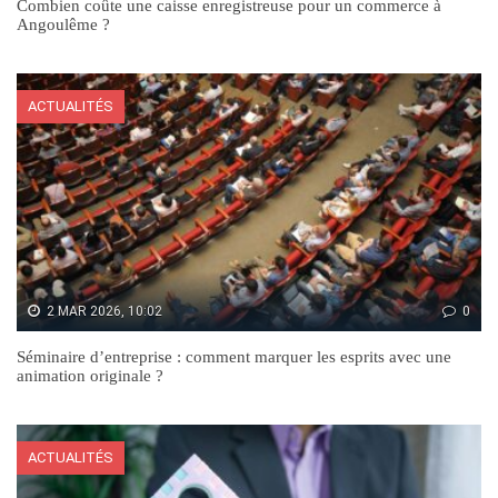
Combien coûte une caisse enregistreuse pour un commerce à
Angoulême ?
ACTUALITÉS
2 MAR 2026, 10:02
0
Séminaire d’entreprise : comment marquer les esprits avec une
animation originale ?
ACTUALITÉS