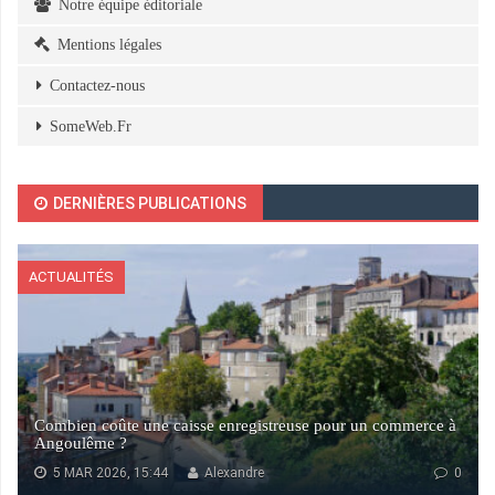
Notre équipe éditoriale
Mentions légales
Contactez-nous
SomeWeb.Fr
DERNIÈRES PUBLICATIONS
ACTUALITÉS
Combien coûte une caisse enregistreuse pour un commerce à
Angoulême ?
5 MAR 2026, 15:44
Alexandre
0