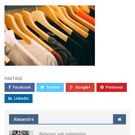
PARTAGE
Facebook
Twitter
Google+
Pinterest
Linkedin
Alexandre
Rédacteur web indépendant