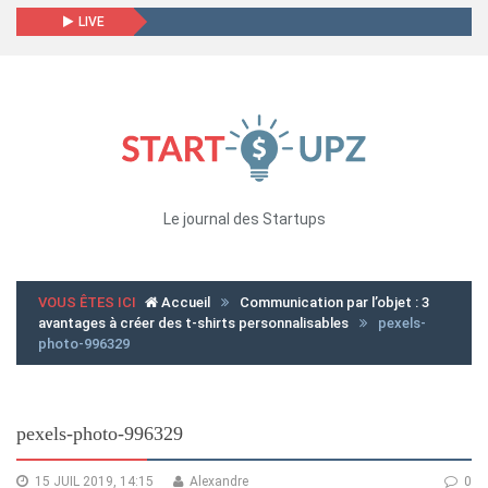
LIVE
Le journal des Startups
VOUS ÊTES ICI
Accueil
Communication par l’objet : 3
avantages à créer des t-shirts personnalisables
pexels-
photo-996329
pexels-photo-996329
15 JUIL 2019, 14:15
Alexandre
0