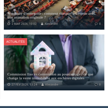
Séminaire d’entreprise : comment marquer les esprits avec
une animation originale ?
2 MAR 2026, 10:02
Alexandre
0
ACTUALITÉS
Commission fixe vs commission au pourcentage : ce que
change la vente immobilière aux enchères digitales
27 FÉV 2026, 13:24
Alexandre
0