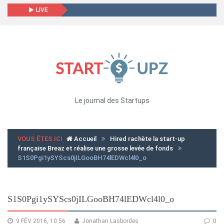
LIVE
Le journal des Startups
VOUS ÊTES ICI
Accueil
Hired rachète la start-up
française Breaz et réalise une grosse levée de fonds
S1S0Pgi1ySYScs0jILGooBH74lEDWcl4l0_o
S1S0Pgi1ySYScs0jILGooBH74lEDWcl4l0_o
9 FÉV 2016, 10:56
Jonathan Lasbordes
0